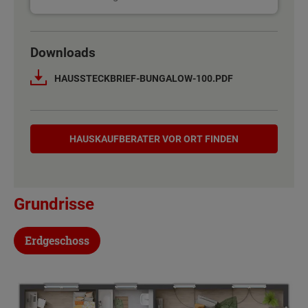
Basisinformation
Downloads
Netto-Raumfläche nach DIN 277
101 - 102 m²
HAUSSTECKBRIEF-BUNGALOW-100.PDF
Etagen
1
Hauskaufberater
Außenmaße
8.5 m x 13.75 m
HAUSKAUF­BERATER VOR ORT FINDEN
Energiestandard
EH 55 GEG
Grundrisse
Inklusivausstattung
Erdgeschoss