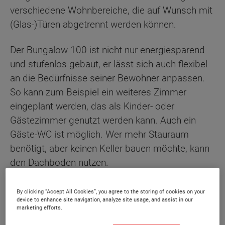
verschiedene Wohnbereiche, die auf Wunsch mit
(Glas-)Türen abgetrennt werden können.
Der Bungalow 100 ist nicht nur energiesparend
und stufenlos gebaut, er lässt sich auch flexibel
an die Bedürfnisse seiner Bewohner anpassen.
So kann zum Beispiel ein weiteres Zimmer
eingeplant werden, das als Kinder- oder
Gästezimmer genutzt werden kann. Auch ein
Gäste-WC ist möglich. Wer mehr Stauraum
benötigt, aber keinen Keller bauen möchte, kann
den Dachboden nutzen.
Sonderausstattung
By clicking “Accept All Cookies”, you agree to the storing of cookies on your
device to enhance site navigation, analyze site usage, and assist in our
marketing efforts.
Energiestandard EH 40