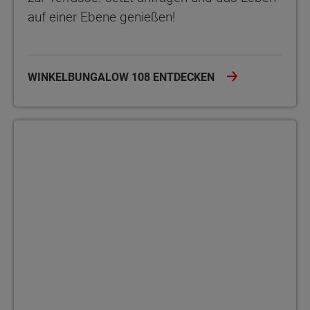
auf einer Ebene genießen!
WINKELBUNGALOW 108 ENTDECKEN
Bungalow 110 Der Bungalow 110 bietet auf einer Ebene viel Platz