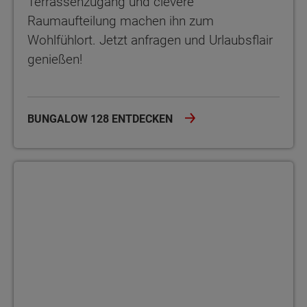
Terrassenzugang und clevere
Raumaufteilung machen ihn zum
Wohlfühlort. Jetzt anfragen und Urlaubsflair
genießen!
BUNGALOW 128 ENTDECKEN
Bungalow 131 Der Bungalow 131 bietet auf einer Ebene 5 Zimmer