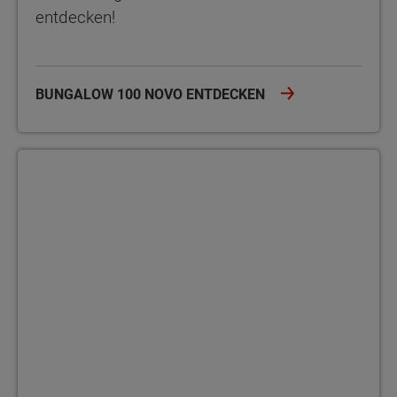
entdecken!
BUNGALOW 100 NOVO ENTDECKEN
Bungalow 100 mit englischem Giebel Der Bungalow 100 mit eng