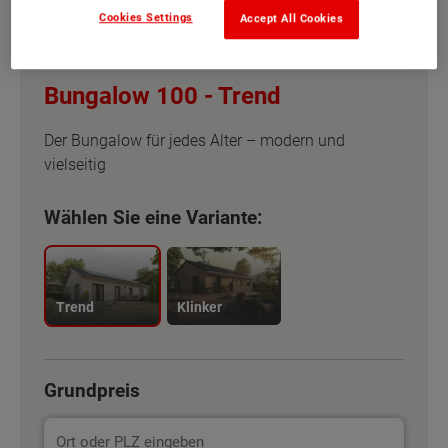
Cookies Settings
Accept All Cookies
Bungalow 100 -
Trend
Der Bungalow für jedes Alter – modern und
vielseitig
Wählen Sie eine Variante:
Trend
Klinker
Grundpreis