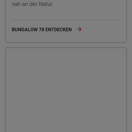
nah an der Natur.
BUNGALOW 78 ENTDECKEN
Bungalow 92 Wohnen ohne Stufen – im Bungalow 92 genießen Si