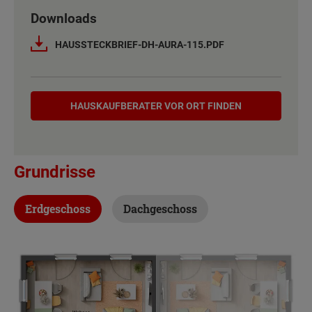
Downloads
Netto-Raumfläche nach DIN 277
118 m²
HAUSSTECKBRIEF-DH-AURA-115.PDF
Etagen
2
Hauskaufberater
Außenmaße
10 m x 7 m
HAUSKAUF­BERATER VOR ORT FINDEN
Energiestandard
EH 55 GEG
Grundrisse
Inklusivausstattung
Erdgeschoss
Dachgeschoss