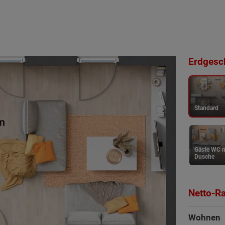
Erdgesch
Standard
Gäste WC m
Dusche
Netto-R
Wohnen