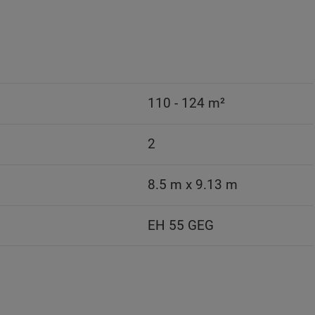
110 - 124 m²
2
8.5 m x 9.13 m
EH 55 GEG