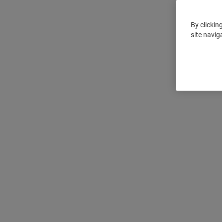
By clickin
site navig