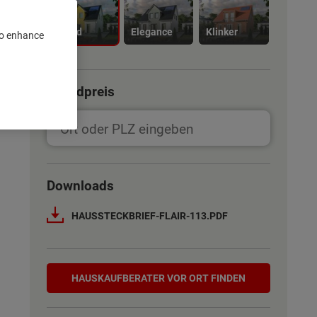
Trend
Elegance
Klinker
 to enhance
Grundpreis
Downloads
HAUSSTECKBRIEF-FLAIR-113.PDF
Hauskaufberater
HAUSKAUF­BERATER VOR ORT FINDEN