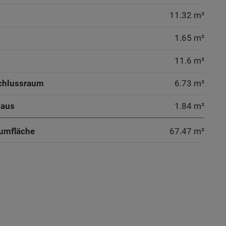
11.32 m²
1.65 m²
11.6 m²
chlussraum
6.73 m²
haus
1.84 m²
umfläche
67.47
m²