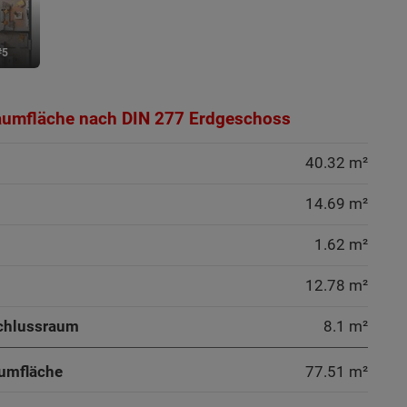
#5
aumfläche nach DIN 277 Erdgeschoss
40.32 m²
14.69 m²
1.62 m²
12.78 m²
chlussraum
8.1 m²
umfläche
77.51
m²