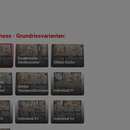
oss - Grundrissvarianten:
Zusätzliches
Kinderzimmer
Offene Küche
it
d
Großer
mer
Hausanschlussraum
Individual #1
#2
Individual #3
Individual #4