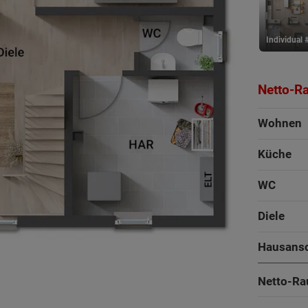
Individual 
Netto-R
Wohnen
Küche
WC
Diele
130 - 147 m²
130 - 147 m²
Hausans
2
2
Netto-Ra