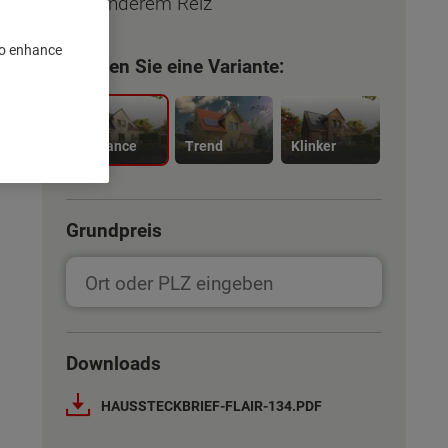
besonderem Reiz
 to enhance
Wählen Sie eine Variante:
Elegance
Trend
Klinker
Grundpreis
Downloads
HAUSSTECKBRIEF-FLAIR-134.PDF