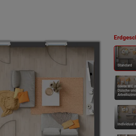
Erdgesch
Standard
Gäste WC m
Dusche un
Arbeitszim
Individual 