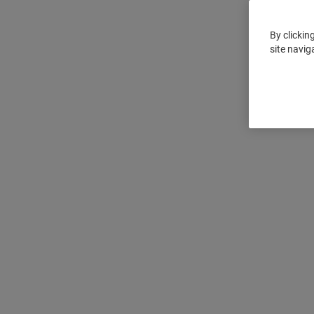
By clickin
site navig