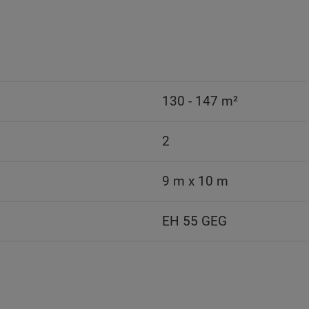
130 - 147 m²
2
9 m x 10 m
EH 55 GEG