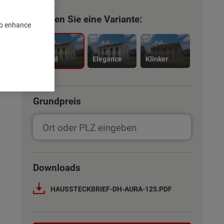
Wählen Sie eine Variante:
 to enhance
Trend
Elegance
Klinker
Grundpreis
Downloads
HAUSSTECKBRIEF-DH-AURA-125.PDF