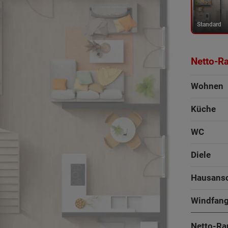
Standard
Netto-R
Wohnen
Küche
WC
Diele
Hausans
Windfan
Netto-Ra