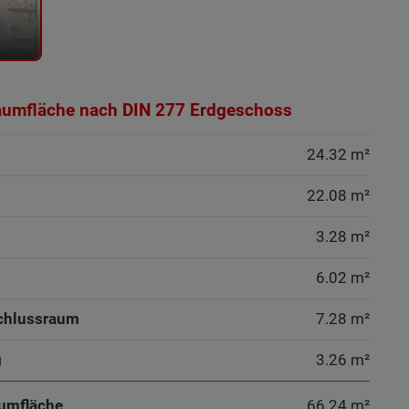
aumfläche nach DIN 277 Erdgeschoss
24.32 m²
22.08 m²
3.28 m²
6.02 m²
chlussraum
7.28 m²
g
3.26 m²
umfläche
66.24
m²