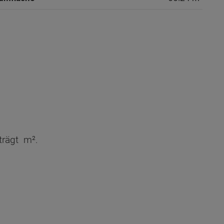
choss - Grundrissvarianten:
trägt
m².
aumfläche nach DIN 277 Obergeschoss
13.85 m²