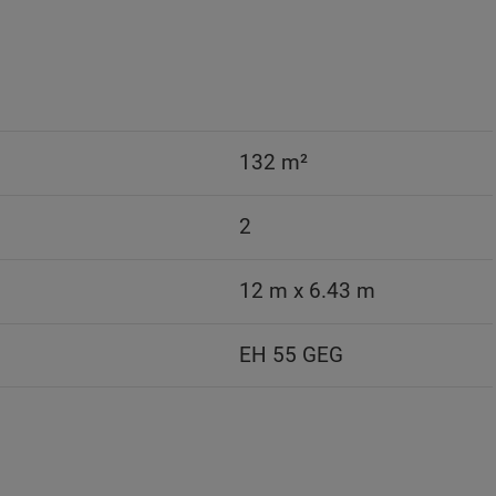
132 m²
2
12 m x 6.43 m
EH 55 GEG