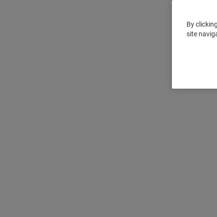
By clickin
site navig