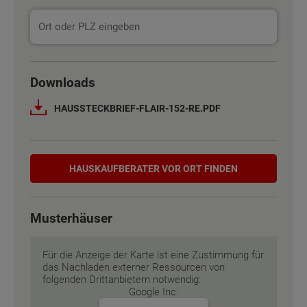
Basisinformation
Basisinformation
Downloads
Netto-Raumfläche nach DIN 277
Netto-Raumfläche nach DIN 277
HAUSSTECKBRIEF-FLAIR-152-RE.PDF
Etagen
Etagen
2
2
Hauskaufberater
Außenmaße
Außenmaße
10.5 m x 8.75 m
10.5 m x 8.75 m
HAUSKAUF­BERATER VOR ORT FINDEN
Energiestandard
Energiestandard
EH 55 GEG
EH 55 GEG
Musterhäuser
Inklusivausstattung
Inklusivausstattung
Für die Anzeige der Karte ist eine Zustimmung für
das Nachladen externer Ressourcen von
folgenden Drittanbietern notwendig:
Google Inc.